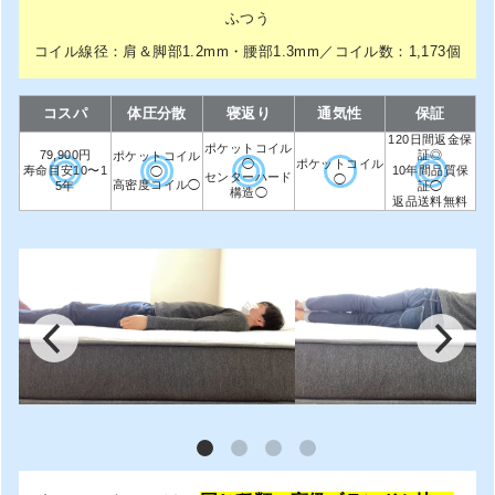
ふつう
コイル線径：肩＆脚部1.2mm・腰部1.3mm／コイル数：1,173個
コスパ
体圧分散
寝返り
通気性
保証
120日間返金保
ポケットコイル
79,900円
証◎
ポケットコイル
◯
ポケットコイル
寿命目安10〜1
10年間品質保
◯
センターハード
◯
高密度コイル◯
5年
証◯
構造◯
返品送料無料