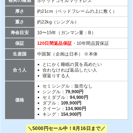
寝具の種類
ポケットコイルマットレス
厚さ
約21cm（ベッドフレームの上に敷く）
重さ
約22kg（シングル）
寿命目安
10〜15年（ガンマン量：B）
保証
120日間返品保証
・10年間品質保証
生産国
中国製（企画は日本） ※本体
とにかく睡眠の質を高めたい
合う人
合わなければ返品したい人
寝返りする人
セミシングル：販売なし
シングル：
79,900円
セミダブル：
94,900円
価格
ダブル：
109,900円
クイーン：
134,900円
キング：
154,900円
5000円セール中！8月16日まで