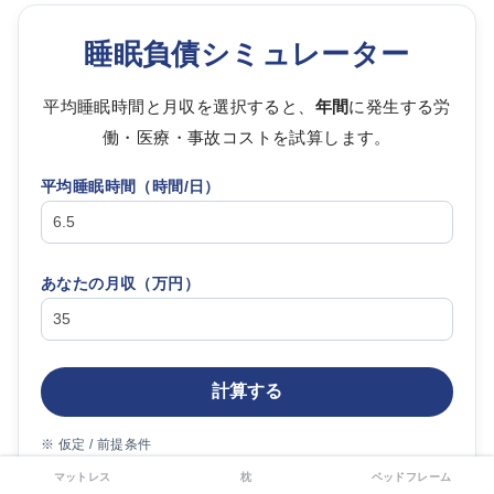
睡眠負債シミュレーター
平均睡眠時間と月収を選択すると、
年間
に発生する労
働・医療・事故コストを試算します。
平均睡眠時間（時間/日）
あなたの月収（
万円
）
計算する
※ 仮定 / 前提条件
・推奨睡眠時間 7 h を下回る分を睡眠負債として計算。
マットレス
枕
ベッドフレーム
・負債 0.5–1 h で 0.6 %、>4 h で 4.7 % の生産性低下