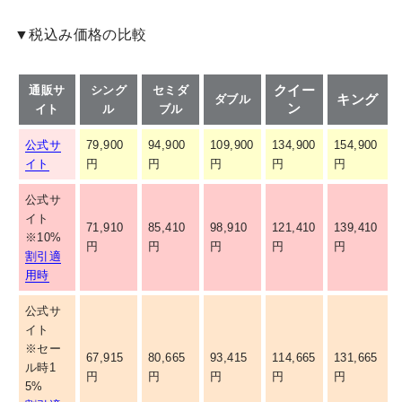
▼税込み価格の比較
クイー
通販サ
シング
セミダ
キング
ダブル
ン
イト
ル
ブル
公式サ
79,900
94,900
109,900
134,900
154,900
イト
円
円
円
円
円
公式サ
イト
71,910
85,410
98,910
121,410
139,410
※10%
円
円
円
円
円
割引適
用時
公式サ
イト
※セー
67,915
80,665
93,415
114,665
131,665
ル時1
円
円
円
円
円
5%