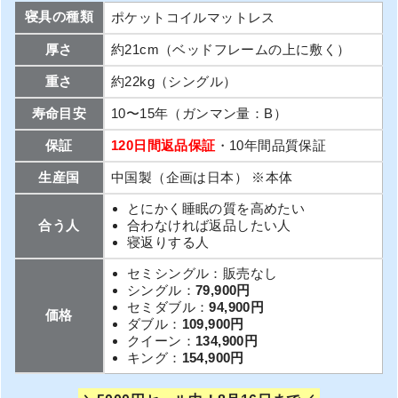
寝具の種類
ポケットコイルマットレス
厚さ
約21cm（ベッドフレームの上に敷く）
重さ
約22kg（シングル）
寿命目安
10〜15年（ガンマン量：B）
保証
120日間返品保証
・10年間品質保証
生産国
中国製（企画は日本） ※本体
とにかく睡眠の質を高めたい
合う人
合わなければ返品したい人
寝返りする人
セミシングル：販売なし
シングル：
79,900円
セミダブル：
94,900円
価格
ダブル：
109,900円
クイーン：
134,900円
キング：
154,900円