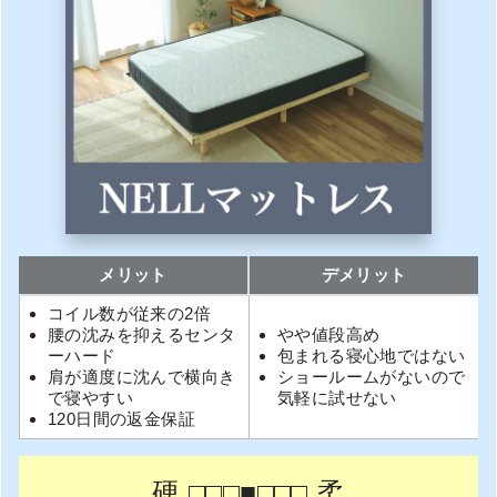
メリット
デメリット
コイル数が従来の2倍
腰の沈みを抑えるセンタ
やや値段高め
ーハード
包まれる寝心地ではない
肩が適度に沈んで横向き
ショールームがないので
で寝やすい
気軽に試せない
120日間の返金保証
硬 □□□■□□□ 柔