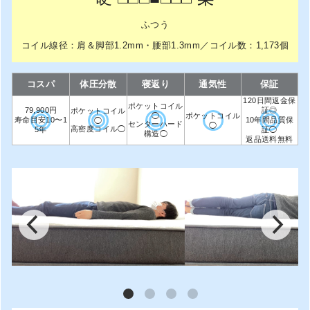
ふつう
コイル線径：肩＆脚部1.2mm・腰部1.3mm／コイル数：1,173個
コスパ
体圧分散
寝返り
通気性
保証
120日間返金保
ポケットコイル
79,900円
証◎
ポケットコイル
◯
ポケットコイル
寿命目安10〜1
10年間品質保
◯
センターハード
◯
高密度コイル◯
5年
証◯
構造◯
返品送料無料