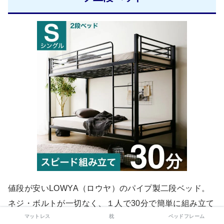
値段が安いLOWYA（ロウヤ）のパイプ製二段ベッド。
ネジ・ボルトが一切なく、１人で30分で簡単に組み立て
マットレス
枕
ベッドフレーム
できます。