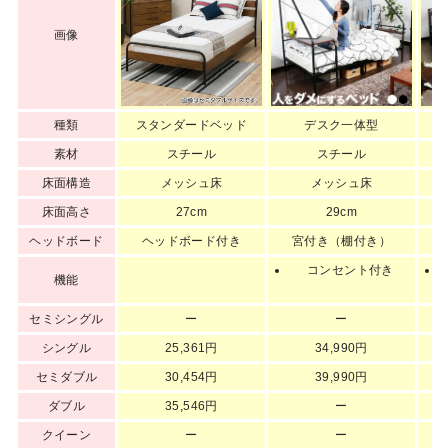
画像
種類
スタンダードベッド
デスク一体型
素材
スチール
スチール
床面構造
メッシュ床
メッシュ床
床面高さ
27cm
29cm
ヘッドボード
ヘッドボード付き
宮付き（棚付き）
コンセント付き
機能
セミシングル
ー
ー
シングル
25,361円
34,990円
セミダブル
30,454円
39,990円
ダブル
35,546円
ー
クイーン
ー
ー