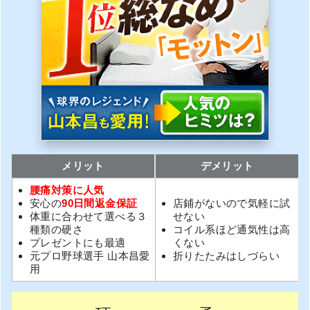
メリット
デメリット
腰痛対策に人気
安心の
90日間返金保証
店鋪がないので気軽に試
体重に合わせて選べる３
せない
種類の硬さ
コイル系ほど通気性は高
プレゼントにも最適
くない
元プロ野球選手 山本昌愛
折りたたみはしづらい
用