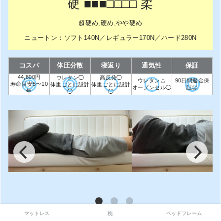
硬 ■■■□□□□ 柔
超硬め,硬め,やや硬め
ニュートン：ソフト140N／レギュラー170N／ハード280N
コスパ
体圧分散
寝返り
通気性
保証
44,800円
ウレタン◯
高反発◯
ウレタン△
90日間返金保
寿命目安5〜10
体重ごとに設計
体重ごとに設計
オープンセル◯
証◎
年
◯
◯
マットレス
枕
ベッドフレーム