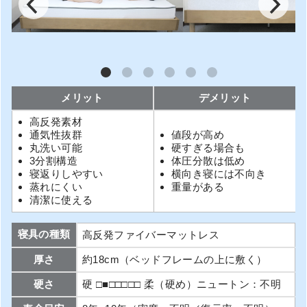
メリット
デメリット
高反発素材
通気性抜群
値段が高め
丸洗い可能
硬すぎる場合も
3分割構造
体圧分散は低め
寝返りしやすい
横向き寝には不向き
蒸れにくい
重量がある
清潔に使える
寝具の種類
高反発ファイバーマットレス
厚さ
約18cm（ベッドフレームの上に敷く）
硬さ
硬 □■□□□□□ 柔（硬め）ニュートン：不明