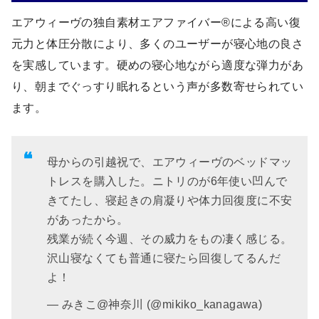
エアウィーヴの独自素材エアファイバー®による高い復
元力と体圧分散により、多くのユーザーが寝心地の良さ
を実感しています。硬めの寝心地ながら適度な弾力があ
り、朝までぐっすり眠れるという声が多数寄せられてい
ます。
母からの引越祝で、エアウィーヴのベッドマッ
トレスを購入した。ニトリのが6年使い凹んで
きてたし、寝起きの肩凝りや体力回復度に不安
があったから。
残業が続く今週、その威力をもの凄く感じる。
沢山寝なくても普通に寝たら回復してるんだ
よ！
— みきこ@神奈川 (@mikiko_kanagawa)