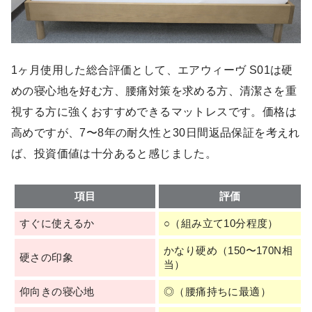
1ヶ月使用した総合評価として、エアウィーヴ S01は硬
めの寝心地を好む方、腰痛対策を求める方、清潔さを重
視する方に強くおすすめできるマットレスです。価格は
高めですが、7〜8年の耐久性と30日間返品保証を考えれ
ば、投資価値は十分あると感じました。
項目
評価
すぐに使えるか
○（組み立て10分程度）
かなり硬め（150〜170N相
硬さの印象
当）
仰向きの寝心地
◎（腰痛持ちに最適）