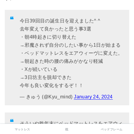
今日39回目の誕生日を迎えました^ ^
去年変えて良かったと思う事3選
・朝4時起きに切り替えた
→邪魔されず自分のしたい事から1日が始まる
・ベッドマットレスをエアウィーヴに変えた。
→朝起きた時の腰の痛みがかなり軽減
・Xが続いている
→3日坊主を脱却できた
今年も良い変化をするぞ！！
— きゅう (@Kyu_mind)
January 24, 2024
そういや昨年末にベッドマットレスをエアウィ
マットレス
枕
ベッドフレーム
ーヴのいちばん硬いやつに変えたんだけど、腰