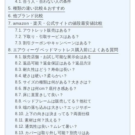
合う人・合わない人の条件
種類の違い比較＆おすすめ
他ブランド比較
amazon・楽天・公式サイトの値段最安値比較
アウトレット販売はある？
下取り・引取サービスはある？
割引クーポンやキャンペーンはある？
エアウィーヴ ベッドマットレス購入前によくある質問
販売店舗・お試し可能な展示会はある？
返品可能？返金保証はある？返品方法は？
耐久性はどう？寿命は長い？
硬さは硬い？柔らかい？
サイズの種類は何がある？大きさは？重さは？
厚さは何cm？底付き感ある？
床に直置きして良い？
ベッドフレームは販売してる？他社で合うものはどれ？
端の落ち込みは大きい？エッジサポートはある？
上下の向きは決まってる？両面仕様？片面仕様？
素材は何？洗える？
通気性は良い？ムレて暑い？
カバーは取り外し可能？別売りはある？