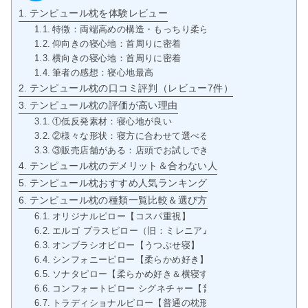
テンピュール枕を体験レビュー
特徴：両端高めの構造・もっちり柔らか
仰向きの寝心地：首周りに密着
横向きの寝心地：首周りに密着
筆者の感想：寝心地最高
テンピュール枕の口コミ評判（レビュー7件）
テンピュール枕の評価が高い理由
①低反発素材：寝心地が良い
②様々な形状：寝方に合わせて選べる
③販売店舗がある：店頭でお試しできる
テンピュール枕のデメリット＆合わない人
テンピュール枕おすすめ人気ランキング
テンピュール枕の種類一覧比較＆選び方
オリジナルピロー【コスパ重視】
エルゴ プラスピロー（旧：ミレニアムピロー）【高級枕＆寝
オンブラシオピロー【うつぶせ寝】
シンフォニーピロー【柔らかめ好き】
ソナタピロー【柔らかめ好き＆横寝する人】
コンフォートピロー シグネチャー【普通の枕形状が好き】※
トラディショナルピロー【普通の枕形状が好き】