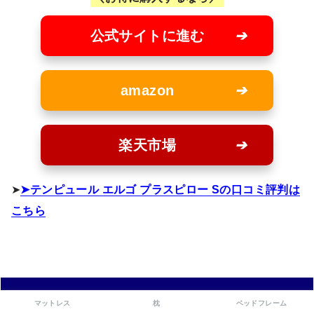
公式サイトに進む
amazon
楽天市場
➤
テンピュール エルゴ プラスピロー Sの口コミ評判は
こちら
テンピュール枕のデメリット＆
マットレス
枕
ベッドフレーム