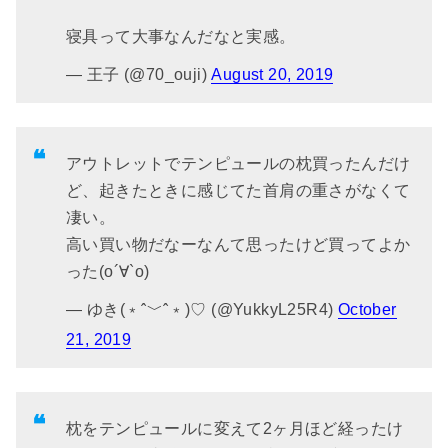
寝具って大事なんだなと実感。
— 王子 (@70_ouji)
August 20, 2019
アウトレットでテンピュールの枕買ったんだけ
ど、起きたときに感じてた首肩の重さがなくて
凄い。
高い買い物だなーなんて思ったけど買ってよか
った(о´∀`о)
— ゆき(﹡ˆ﹀ˆ﹡)♡ (@YukkyL25R4)
October
21, 2019
枕をテンピュールに変えて2ヶ月ほど経ったけ