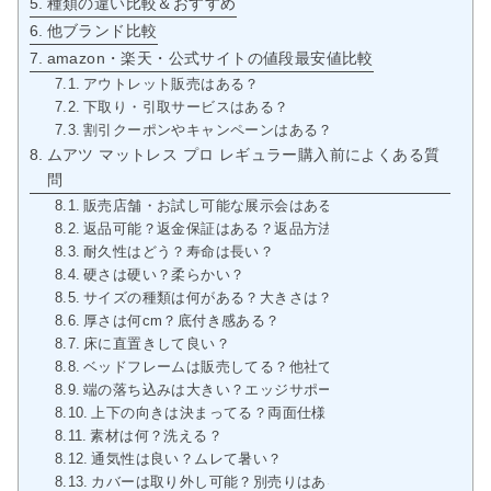
種類の違い比較＆おすすめ
他ブランド比較
amazon・楽天・公式サイトの値段最安値比較
アウトレット販売はある？
下取り・引取サービスはある？
割引クーポンやキャンペーンはある？
ムアツ マットレス プロ レギュラー購入前によくある質
問
販売店舗・お試し可能な展示会はある？
返品可能？返金保証はある？返品方法は？
耐久性はどう？寿命は長い？
硬さは硬い？柔らかい？
サイズの種類は何がある？大きさは？重さは？
厚さは何cm？底付き感ある？
床に直置きして良い？
ベッドフレームは販売してる？他社で合うものはどれ？
端の落ち込みは大きい？エッジサポートはある？
上下の向きは決まってる？両面仕様？片面仕様？
素材は何？洗える？
通気性は良い？ムレて暑い？
カバーは取り外し可能？別売りはある？