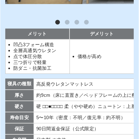
メリット
デメリット
凹凸3フォーム構造
全層高通気ウレタン
点で体圧分散
価格が高め
三つ折りで軽量
防ダニ・抗菌加工
寝具の種類
高反発ウレタンマットレス
厚さ
約9cm（床に直置き／ベッドフレームの上に敷
硬さ
硬 □□■□□□□ 柔（やや硬め）ニュートン：上層：2
寿命目安
5〜10年（密度：不明／復元率：約不明）
保証
90日間返金保証（公式限定）