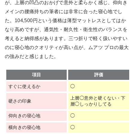
が、上層の凹凸のおかげで意外と柔らかく感じ、仰向き
メインの腰痛持ちの筆者には非常に合った寝心地でし
た。104,500円という価格は薄型マットレスとしてはか
なり高めですが、通気性・耐久性・衛生性のバランスを
考えると納得感があります。三つ折りで軽く扱いやすい
のに寝心地のクオリティが高い点が、ムアツ プロの最大
の強みだと感じました。
項目
評価
すぐに使えるか
◯
上層◯意外と硬くない・下
硬さの印象
層◯しっかりしてる
仰向きの寝心地
◯
横向きの寝心地
◯