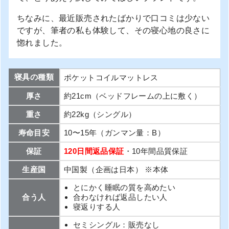
ちなみに、最近販売されたばかりで口コミは少ない
ですが、筆者の私も体験して、その寝心地の良さに
惚れました。
寝具の種類
ポケットコイルマットレス
厚さ
約21cm（ベッドフレームの上に敷く）
重さ
約22kg（シングル）
寿命目安
10〜15年（ガンマン量：B）
保証
120日間返品保証
・10年間品質保証
生産国
中国製（企画は日本） ※本体
とにかく睡眠の質を高めたい
合う人
合わなければ返品したい人
寝返りする人
セミシングル：販売なし