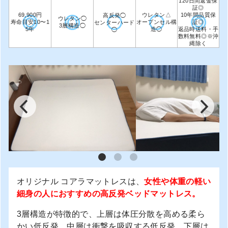
120日間返金保
証◎
69,900円
ウレタン△
10年間品質保
高反発◯
ウレタン◯
寿命目安10〜1
オープンセル構
証◎
センターハード
3層構造◯
5年
造◯
返品時送料・手
◯
数料無料◎※沖
縄除く
オリジナル コアラマットレスは、
女性や体重の軽い
細身の人におすすめの高反発ベッドマットレス。
3層構造が特徴的で、上層は体圧分散を高める柔ら
かい低反発、中層は衝撃を吸収する低反発、下層は