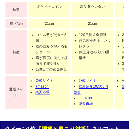
ポケットコイル
高反発ウレタン
ポ
種類
厚さ(約)
21cm
21cm
コイル数が従来の2
120日間返金保証
2層
倍
通気性を向上したウ
圧
腰の沈みを抑えるセ
レタン
ソ
特徴
ンターハード
体圧分散の高い3層
の
肩が適度に沈んで横
構造
圧
向きで寝やすい
30
120日間の返金保証
で
公式サイト
公式サイト
Ama
amazon
友達紹介10,500円
楽天
通販サイ
楽天市場
割引
ト
amazon
楽天市場
クイーン1位
【腰痛＆肩こり対策】
ネルマット