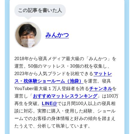
この記事を書いた人
みんかつ
2018年から寝具メディア最大級の「みんかつ」を
運営。50個のマットレス・30個の枕を収集し、
2023年から人気ブランドを比較できる
マットレ
ス・枕体験ショールーム（池袋）
を運営。寝具
YouTuber最大級１万人登録者を誇る
チャンネル
を
運営し「
おすすめマットレスランキング
」は100万
再生を突破。
LINE@
では月間100人以上の寝具相
談に対応。実際に購入・使用した経験、ショール
ームでのお客様の身体情報と好みの傾向を踏まえ
たうえで、分析して執筆しています。