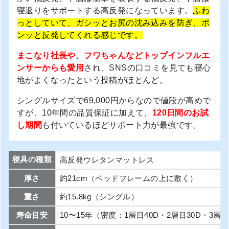
寝返りをサポートする高反発になっています。
ふわ
っとしていて、ガシッとお尻の沈み込みを防ぎ、ポ
ンッと反発してくれる感じです。
まこなり社長や、フワちゃんなどトップインフルエ
ンサーからも愛用
され、SNSの口コミを見ても寝心
地がよくなったという投稿がほとんど。
シングルサイズで69,000円からなので値段が高めで
すが、10年間の品質保証に加えて、
120日間のお試
し期間
も付いているほどサポート力が最強です。
寝具の種類
高反発ウレタンマットレス
厚さ
約21cm（ベッドフレームの上に敷く）
重さ
約15.8kg（シングル）
寿命目安
10〜15年（密度：1層目40D・2層目30D・3層目