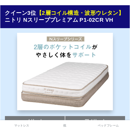
クイーン3位
【2層コイル構造・波形ウレタン】
ニトリ Nスリーププレミアム P1-02CR VH
メリット
デメリット
マットレス
枕
ベッドフレーム