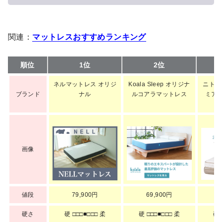
関連：
マットレスおすすめランキング
順位
1位
2位
ネルマットレス オリジ
Koala Sleep オリジナ
ニトリ
ブランド
ナル
ルコアラマットレス
ミアム 
画像
値段
79,900円
69,900円
硬さ
硬 □□□■□□□ 柔
硬 □□□■□□□ 柔
硬 