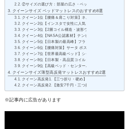
②サイズの選び方：部屋の広さ・ベッドフレームの大きさを
クイーンサイズ ベッドマットレスのおすすめ8選
クイーン1位【腰痛＆肩こり対策】ネルマットレス オリジナ
クイーン2位【インスタで女性に人気】Koala Sleep オリ
クイーン3位【2層コイル構造・波形ウレタン】ニトリ Nスリーププ
クイーン4位【NASA公認素材】テンピュール プロややかため
クイーン5位【日本製の最高峰】フランスベッド ライフトリートメン
クイーン6位【腰痛対策】サータ ポスチャーノーマル 9インチ
クイーン7位【世界最高級ベッド】シモンズ ビューティレス
クイーン8位【日本製・高品質コイル】日本ベッド シルキーポ
クイーン9位【高級ベッド・センターハード構造】大塚家具 
クイーンサイズ薄型高反発マットレスおすすめ2選
クイーン高反発1.【三つ折り・硬め】マニフレックス メッシ
クイーン高反発2.【激安7千円・三つ折り】タンスのゲン 品質
※記事内に広告があります