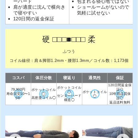
ーハード
包まれる寝心地ではない
肩が適度に沈んで横向き
ショールームがないので
で寝やすい
気軽に試せない
120日間の返金保証
硬 □□□■□□□ 柔
ふつう
コイル線径：肩＆脚部1.2mm・腰部1.3mm／コイル数：1,173個
コスパ
体圧分散
寝返り
通気性
保証
120日間返金保
ポケットコイル
79,900円
証◎
ポケットコイル
◯
ポケットコイル
寿命目安10〜1
10年間品質保
◯
センターハード
◯
高密度コイル◯
5年
証◯
構造◯
返品送料無料