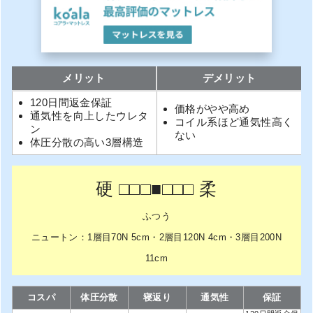
メリット
デメリット
120日間返金保証
価格がやや高め
通気性を向上したウレタ
コイル系ほど通気性高く
ン
ない
体圧分散の高い3層構造
硬 □□□■□□□ 柔
ふつう
ニュートン：1層目70N 5cm・2層目120N 4cm・3層目200N
11cm
コスパ
体圧分散
寝返り
通気性
保証