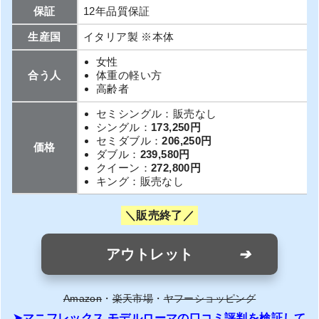
保証
12年品質保証
生産国
イタリア製 ※本体
女性
合う人
体重の軽い方
高齢者
セミシングル：販売なし
シングル：
173,250円
セミダブル：
206,250円
価格
ダブル：
239,580円
クイーン：
272,800円
キング：販売なし
販売終了
アウトレット
Amazon
・
楽天市場
・
ヤフーショッピング
マニフレックス モデルローマの口コミ評判を検証して