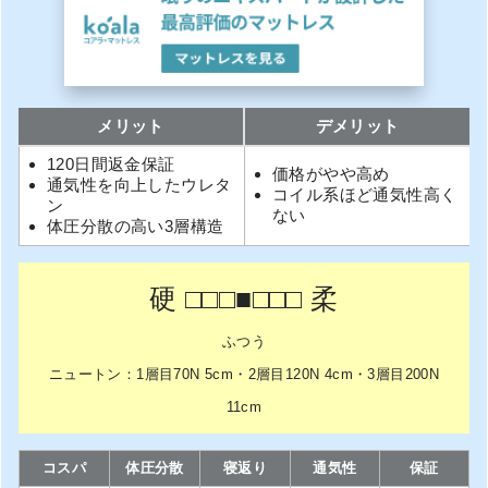
メリット
デメリット
120日間返金保証
価格がやや高め
通気性を向上したウレタ
コイル系ほど通気性高く
ン
ない
体圧分散の高い3層構造
硬 □□□■□□□ 柔
ふつう
ニュートン：1層目70N 5cm・2層目120N 4cm・3層目200N
11cm
コスパ
体圧分散
寝返り
通気性
保証