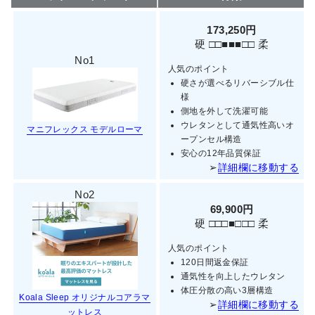
173,250円
硬 □□■■■□□ 柔
No1
人気のポイント
硬さが選べるリバーシブル仕
様
側地を外して洗濯可能
ウレタンとして通気性高いオ
マニフレックス モデルローマ
ープンセル構造
安心の12年品質保証
➢
詳細欄に移動する
No2
69,900円
硬 □□□■□□□ 柔
人気のポイント
120日間返金保証
通気性を向上したウレタン
体圧分散の高い3層構造
Koala Sleep オリジナルコアラマ
➢
詳細欄に移動する
ットレス