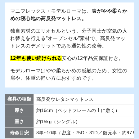
マニフレックス・モデルローマは、
表がやや柔らか
めの寝心地の高反発マットレス。
独自素材のエリオセルという、分子同士が空気の入
れ替えを行える”オープンセル”素材で、高反発マッ
トレスのデメリットである通気性の改善。
12年も使い続けられる
安心の12年品質保証付き。
モデルローマはやや柔らかめの感触のため、女性の
肩や、体重の軽い方におすすめです。
寝具の種類
高反発ウレタンマットレス
厚さ
約16cm（ベッドフレームの上に敷く）
重さ
約15kg（シングル）
寿命目安
8年~10年（密度：75D・31D／復元率：約97.5