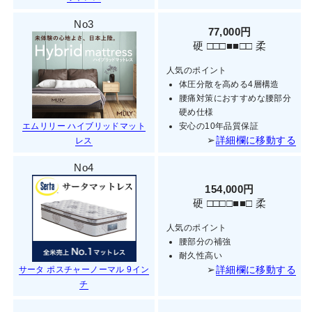
No3
77,000円
硬 □□□■■□□ 柔
人気のポイント
体圧分散を高める4層構造
腰痛対策におすすめな腰部分
硬め仕様
エムリリー ハイブリッドマット
安心の10年品質保証
➢
詳細欄に移動する
レス
No4
154,000円
硬 □□□□■■□ 柔
人気のポイント
腰部分の補強
耐久性高い
➢
詳細欄に移動する
サータ ポスチャーノーマル 9イン
チ