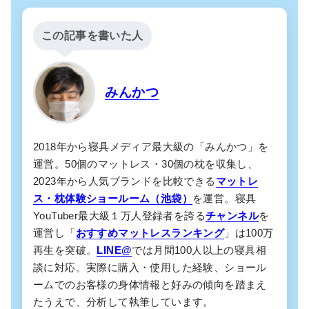
この記事を書いた人
みんかつ
2018年から寝具メディア最大級の「みんかつ」を
運営。50個のマットレス・30個の枕を収集し、
2023年から人気ブランドを比較できる
マットレ
ス・枕体験ショールーム（池袋）
を運営。寝具
YouTuber最大級１万人登録者を誇る
チャンネル
を
運営し「
おすすめマットレスランキング
」は100万
再生を突破。
LINE@
では月間100人以上の寝具相
談に対応。実際に購入・使用した経験、ショール
ームでのお客様の身体情報と好みの傾向を踏まえ
たうえで、分析して執筆しています。