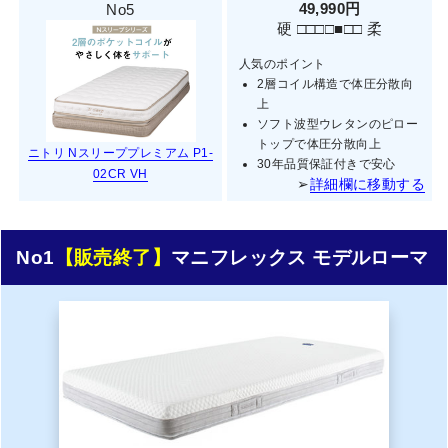
49,990円
No5
硬 □□□□■□□ 柔
人気のポイント
2層コイル構造で体圧分散向
上
ソフト波型ウレタンのピロー
トップで体圧分散向上
ニトリ Nスリーププレミアム P1-
30年品質保証付きで安心
02CR VH
➢
詳細欄に移動する
No1
【販売終了】
マニフレックス モデルローマ