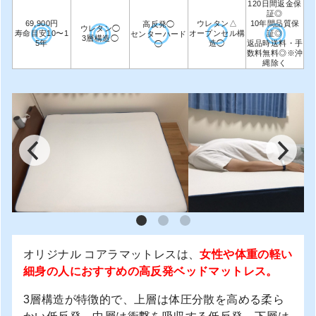
120日間返金保
証◎
69,900円
ウレタン△
10年間品質保
高反発◯
ウレタン◯
寿命目安10〜1
オープンセル構
証◎
センターハード
3層構造◯
5年
造◯
返品時送料・手
◯
数料無料◎※沖
縄除く
オリジナル コアラマットレスは、
女性や体重の軽い
細身の人におすすめの高反発ベッドマットレス。
3層構造が特徴的で、上層は体圧分散を高める柔ら