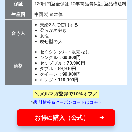
保証
120日間返金保証,10年間品質保証,返品時送料
生産国
中国製 ※本体
夫婦2人で使用する
柔らかめ好き
合う人
女性
痩せ型の人
セミシングル：販売なし
シングル：
69,900円
セミダブル：
79,900円
価格
ダブル：
89,900円
クイーン：
99,900円
キング：
119,900円
メルマガ登録で10%オフ
※
割引情報＆クーポンコードはコチラ
お得に購入（公式）