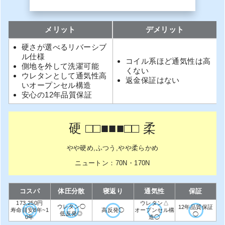
メリット
デメリット
硬さが選べるリバーシブ
ル仕様
コイル系ほど通気性は高
側地を外して洗濯可能
くない
ウレタンとして通気性高
返金保証はない
いオープンセル構造
安心の12年品質保証
硬 □□■■■□□ 柔
やや硬め,ふつう,やや柔らかめ
ニュートン：70N・170N
コスパ
体圧分散
寝返り
通気性
保証
173,250円
ウレタン△
ウレタン◯
12年品質保証
寿命目安8年~1
高反発◯
オープンセル構
低反発◎
◯
0年
造◯