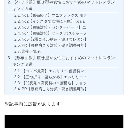
【ベッド派】痩せ型や女性におすすめのマットレスラン
キング５選
No1【販売終了】マニフレックス モデルローマ
No2【インスタで女性に人気】Koala Sleep オリジナルコ
No3【腰痛対策・センターハード】エムリリー ハイブリッド
No4【腰痛対策】サータ ポスチャーノーマル 9インチ
No5【2層コイル構造・波形ウレタン】ニトリ Nスリーププレミアム
PR【腰痛肩こり対策・硬さ調整可能】くじらマットレス ベ
比較一覧表
【敷布団派】痩せ型や女性におすすめのマットレスラン
キング３選
【コスパ最高】エムリリー 優反発マットレス11cm
【三つ折り・柔らかめ】エムリリー エコヘルス三つ折り9cm
【低反発＆高反発の２層構造】ショップジャパン トゥルース
PR【腰痛肩こり対策・硬さ調整可能】くじらマットレス 三
※記事内に広告があります