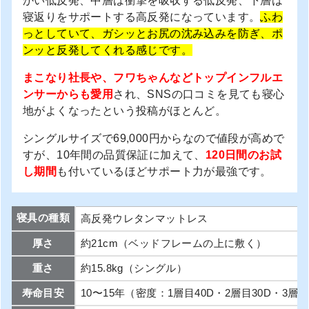
かい低反発、中層は衝撃を吸収する低反発、下層は
寝返りをサポートする高反発になっています。
ふわ
っとしていて、ガシッとお尻の沈み込みを防ぎ、ポ
ンッと反発してくれる感じです。
まこなり社長や、フワちゃんなどトップインフルエ
ンサーからも愛用
され、SNSの口コミを見ても寝心
地がよくなったという投稿がほとんど。
シングルサイズで69,000円からなので値段が高めで
すが、10年間の品質保証に加えて、
120日間のお試
し期間
も付いているほどサポート力が最強です。
寝具の種類
高反発ウレタンマットレス
厚さ
約21cm（ベッドフレームの上に敷く）
重さ
約15.8kg（シングル）
寿命目安
10〜15年（密度：1層目40D・2層目30D・3層目