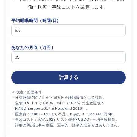
働・医療・事故コストを試算します。
平均睡眠時間（時間/日）
あなたの月収（
万円
）
計算する
※ 仮定 / 前提条件
・推奨睡眠時間 7 h を下回る分を睡眠負債として計算。
・負債 0.5–1 h で 0.6 %、>4 h で 4.7 % の生産性低下
（RAND Europe 2017 & Rosekind 2010）。
・医療費：Patel 2020 より不足 1 h あたり +185,000 円/年。
・事故コスト：AAA 2023 リスク倍率×USDOT 平均事故損失。
・詳細は解説記事を参照。医学的・経済的助言ではありません。