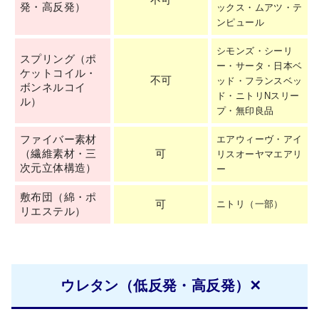
発・高反発）
ックス・ムアツ・テ
ンピュール
シモンズ・シーリ
スプリング（ポ
ー・サータ・日本ベ
ケットコイル・
不可
ッド・フランスベッ
ボンネルコイ
ド・ニトリNスリー
ル）
プ・無印良品
ファイバー素材
エアウィーヴ・アイ
（繊維素材・三
可
リスオーヤマエアリ
次元立体構造）
ー
敷布団（綿・ポ
可
ニトリ（一部）
リエステル）
ウレタン（低反発・高反発）✕