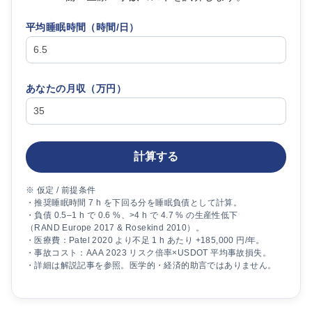
平均睡眠時間（時間/日）
あなたの月収（
万円
）
計算する
※ 仮定 / 前提条件
・推奨睡眠時間 7 h を下回る分を睡眠負債として計算。
・負債 0.5–1 h で 0.6 %、>4 h で 4.7 % の生産性低下
（RAND Europe 2017 & Rosekind 2010）。
・医療費：Patel 2020 より不足 1 h あたり +185,000 円/年。
・事故コスト：AAA 2023 リスク倍率×USDOT 平均事故損失。
・詳細は解説記事を参照。医学的・経済的助言ではありません。