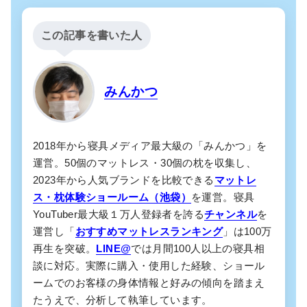
この記事を書いた人
みんかつ
2018年から寝具メディア最大級の「みんかつ」を
運営。50個のマットレス・30個の枕を収集し、
2023年から人気ブランドを比較できる
マットレ
ス・枕体験ショールーム（池袋）
を運営。寝具
YouTuber最大級１万人登録者を誇る
チャンネル
を
運営し「
おすすめマットレスランキング
」は100万
再生を突破。
LINE@
では月間100人以上の寝具相
談に対応。実際に購入・使用した経験、ショール
ームでのお客様の身体情報と好みの傾向を踏まえ
たうえで、分析して執筆しています。